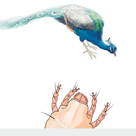
Zuger Neujahrsblatt  23
NaTech 7-9 -Lehrmittel